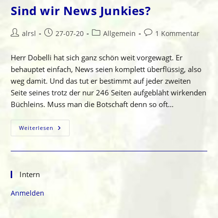
Sind wir News Junkies?
Beitrags-
Beitrag
Beitrags-
Beitrags-
alrsl
27-07-20
Allgemein
1 Kommentar
Autor:
veröffentlicht:
Kategorie:
Kommentare:
Herr Dobelli hat sich ganz schön weit vorgewagt. Er
behauptet einfach, News seien komplett überflüssig, also
weg damit. Und das tut er bestimmt auf jeder zweiten
Seite seines trotz der nur 246 Seiten aufgebläht wirkenden
Büchleins. Muss man die Botschaft denn so oft…
Sind
Weiterlesen
Wir
News
Junkies?
Intern
Anmelden