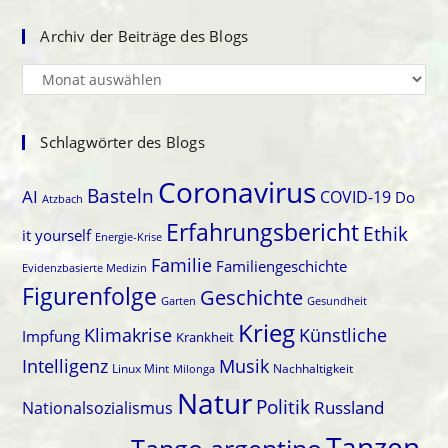
Archiv der Beiträge des Blogs
Archiv
der
Beiträge
des
Schlagwörter des Blogs
Blogs
Coronavirus
Basteln
AI
COVID-19
Do
Atzbach
Erfahrungsbericht
Ethik
it yourself
Energie-Krise
Familie
Familiengeschichte
Evidenzbasierte Medizin
Figurenfolge
Geschichte
Gesundheit
Garten
Krieg
Klimakrise
Künstliche
Impfung
Krankheit
Intelligenz
Musik
Linux Mint
Nachhaltigkeit
Milonga
Natur
Politik
Nationalsozialismus
Russland
Tanzen