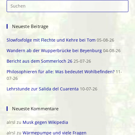
Pre
Es
to
clo
Neueste Beiträge
the
sea
Slowfoxfolge mit Flechte und Kehre bei Tom
05-08-26
pan
Wandern ab der Wupperbrücke bei Beyenburg
04-08-26
Bericht aus dem Sommerloch 26
25-07-26
Philosophieren für alle: Was bedeutet Wohlbefinden?
11-
07-26
Lehrstunde zur Salida del Cuarenta
10-07-26
Neueste Kommentare
alrsl
zu
Musk gegen Wikipedia
alrsl
zu
Wärmepumpe und viele Fragen