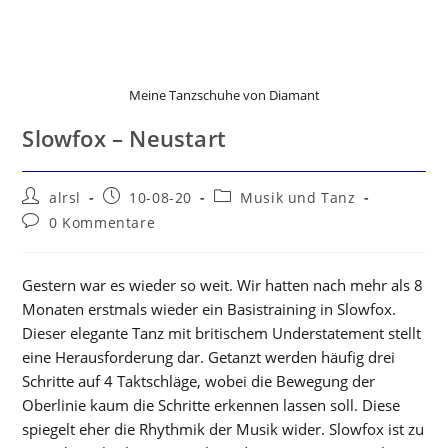
Meine Tanzschuhe von Diamant
Slowfox – Neustart
Beitrags-
Beitrag
Beitrags-
alrsl
10-08-20
Musik und Tanz
Autor:
veröffentlicht:
Kategorie:
Beitrags-
0 Kommentare
Kommentare:
Gestern war es wieder so weit. Wir hatten nach mehr als 8
Monaten erstmals wieder ein Basistraining in Slowfox.
Dieser elegante Tanz mit britischem Understatement stellt
eine Herausforderung dar. Getanzt werden häufig drei
Schritte auf 4 Taktschläge, wobei die Bewegung der
Oberlinie kaum die Schritte erkennen lassen soll. Diese
spiegelt eher die Rhythmik der Musik wider. Slowfox ist zu