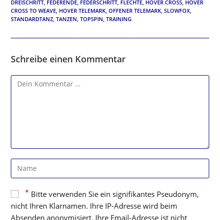
DREISCHRITT
,
FEDERENDE
,
FEDERSCHRITT
,
FLECHTE
,
HOVER CROSS
,
HOVER
CROSS TO WEAVE
,
HOVER TELEMARK
,
OFFENER TELEMARK
,
SLOWFOX
,
STANDARDTANZ
,
TANZEN
,
TOPSPIN
,
TRAINING
Schreibe einen Kommentar
Kommentar
Gib
deinen
Namen
*
Bitte verwenden Sie ein signifikantes Pseudonym,
oder
nicht Ihren Klarnamen. Ihre IP-Adresse wird beim
Benutzernamen
zum
Absenden anonymisiert. Ihre Email-Adresse ist nicht