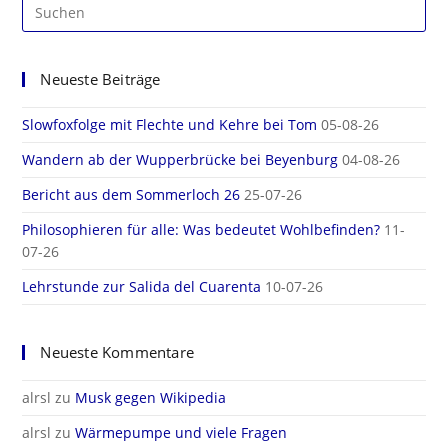
Pre
Es
to
clo
Neueste Beiträge
the
sea
Slowfoxfolge mit Flechte und Kehre bei Tom
05-08-26
pan
Wandern ab der Wupperbrücke bei Beyenburg
04-08-26
Bericht aus dem Sommerloch 26
25-07-26
Philosophieren für alle: Was bedeutet Wohlbefinden?
11-
07-26
Lehrstunde zur Salida del Cuarenta
10-07-26
Neueste Kommentare
alrsl
zu
Musk gegen Wikipedia
alrsl
zu
Wärmepumpe und viele Fragen