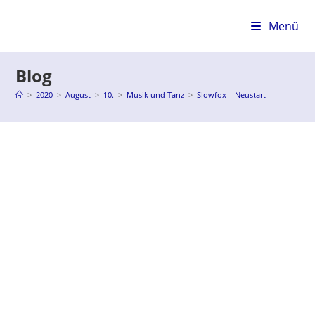
Zum
Inhalt
Menü
springen
Blog
>
2020
>
August
>
10.
>
Musik und Tanz
>
Slowfox – Neustart