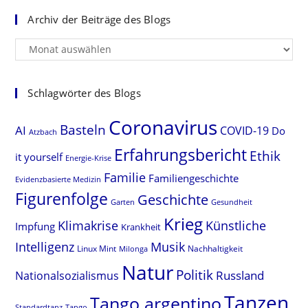
Archiv der Beiträge des Blogs
Archiv
der
Beiträge
des
Schlagwörter des Blogs
Blogs
Coronavirus
Basteln
AI
COVID-19
Do
Atzbach
Erfahrungsbericht
Ethik
it yourself
Energie-Krise
Familie
Familiengeschichte
Evidenzbasierte Medizin
Figurenfolge
Geschichte
Gesundheit
Garten
Krieg
Klimakrise
Künstliche
Impfung
Krankheit
Intelligenz
Musik
Linux Mint
Nachhaltigkeit
Milonga
Natur
Politik
Nationalsozialismus
Russland
Tanzen
Tango argentino
Standardtanz
Tango