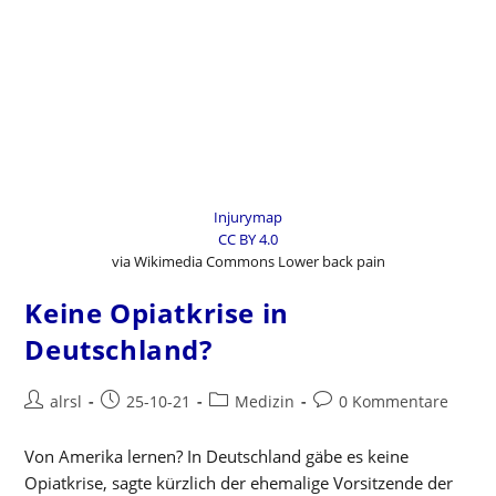
Injurymap
CC BY 4.0
via Wikimedia Commons Lower back pain
Keine Opiatkrise in
Deutschland?
Beitrags-
Beitrag
Beitrags-
Beitrags-
alrsl
25-10-21
Medizin
0 Kommentare
Autor:
veröffentlicht:
Kategorie:
Kommentare:
Von Amerika lernen? In Deutschland gäbe es keine
Opiatkrise, sagte kürzlich der ehemalige Vorsitzende der